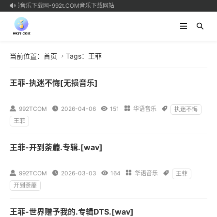
无损音乐下载网-992t.COM音乐下载网站

当前位置：
首页
Tags：王菲

王菲-执迷不悔[无损音乐]

992TCOM

2026-04-06

151

华语音乐

执迷不悔
王菲
王菲-开到荼蘼.专辑.[wav]

992TCOM

2026-03-03

164

华语音乐

王菲
开到荼蘼
王菲-世界赠予我的.专辑DTS.[wav]