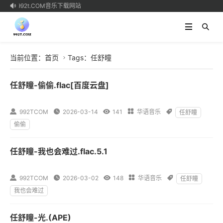
网-992t.COM音乐下载网站

当前位置：
首页
Tags：任舒瞳

任舒瞳-偷偷.flac[百度云盘]

992TCOM

2026-03-14

141

华语音乐

任舒瞳
偷偷
任舒瞳-我也会难过.flac.5.1

992TCOM

2026-03-02

148

华语音乐

任舒瞳
我也会难过
任舒瞳-光.(APE)