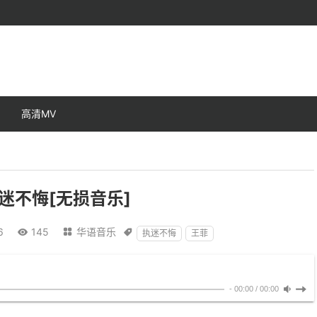
高清MV
迷不悔[无损音乐]
6
145
华语音乐



执迷不悔
王菲
-
00:00
/
00:00