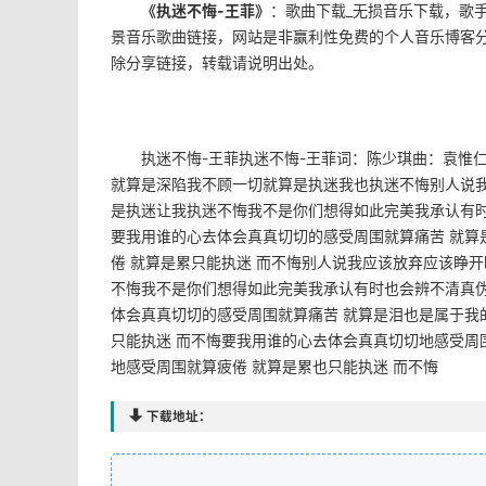
《执迷不悔-王菲》
：歌曲下载_无损音乐下载，歌手
景音乐歌曲链接，网站是非赢利性免费的个人音乐博客
除分享链接，转载请说明出处。
执迷不悔-王菲执迷不悔-王菲词：陈少琪曲：袁惟
就算是深陷我不顾一切就算是执迷我也执迷不悔别人说我
是执迷让我执迷不悔我不是你们想得如此完美我承认有
要我用谁的心去体会真真切切的感受周围就算痛苦 就算
倦 就算是累只能执迷 而不悔别人说我应该放弃应该睁开
不悔我不是你们想得如此完美我承认有时也会辨不清真
体会真真切切的感受周围就算痛苦 就算是泪也是属于我
只能执迷 而不悔要我用谁的心去体会真真切切地感受周
地感受周围就算疲倦 就算是累也只能执迷 而不悔

下载地址：