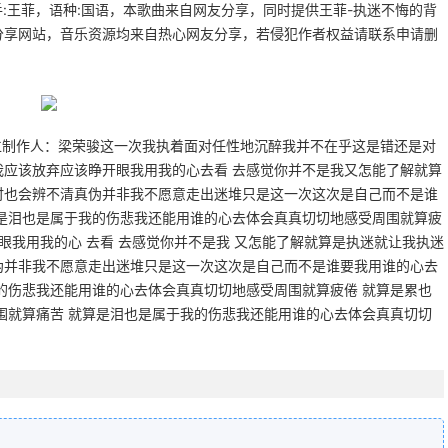
:王菲，语种:国语，本歌曲来自网友分享，同时提供王菲-执迷不悔的背
分享网站，音乐资源均来自热心网友分享，若侵犯作者权益请联系申请删
仁制作人：梁荣骏这一次我执着面对任性地沉醉我并不在乎这是错还是对
应该放弃应该睁开眼我用我的心去看 去感觉你并不是我又怎能了解就算
时也会辨不清真伪并非我不愿意走出迷堆只是这一次这次是自己而不是谁
是泪也是属于我的伤悲我还能用谁的心去体会真真切切地感受周围就算疲
眼我用我的心 去看 去感觉你并不是我 又怎能了解就算是执迷就让我执迷
伪并非我不愿意走出迷堆只是这一次这次是自己而不是谁要我用谁的心去
的伤悲我还能用谁的心去体会真真切切地感受周围就算疲倦 就算是累也
围就算痛苦 就算是泪也是属于我的伤悲我还能用谁的心去体会真真切切