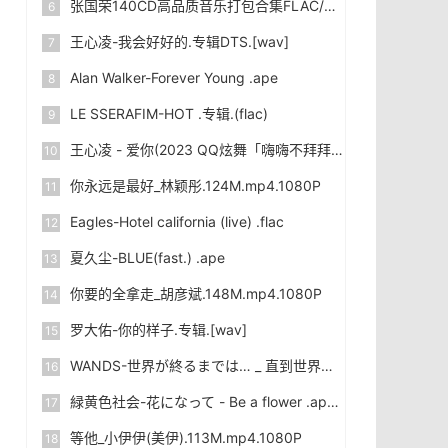
张国荣140CD高品质音乐打包合集FLAC/WAV/MP3]下载
王心凌-我会好好的.专辑DTS.[wav]
Alan Walker-Forever Young .ape
LE SSERAFIM-HOT .专辑.(flac)
王心凌 - 爱你(2023 QQ炫舞「嗨嗨不拜拜」十五周年特别节目现场)MV
你永远是最好_林颖彤.124M.mp4.1080P
Eagles-Hotel california (live) .flac
夏久尘-BLUE(fast.) .ape
你要的全拿走_胡彦斌.148M.mp4.1080P
罗大佑-你的样子.专辑.[wav]
WANDS-世界が終るまでは… _ 直到世界尽头 .flac
緑黄色社会-花になって - Be a flower .ape
等他_小伊伊(美伊).113M.mp4.1080P