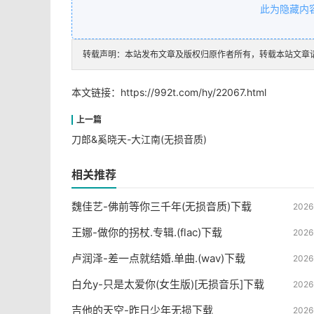
此为隐藏内
转载声明：本站发布文章及版权归原作者所有，转载本站文章
本文链接：
https://992t.com/hy/22067.html
刀郎&奚晓天-大江南(无损音质)
相关推荐
魏佳艺-佛前等你三千年(无损音质)下载
2026
王娜-做你的拐杖.专辑.(flac)下载
2026
卢润泽-差一点就结婚.单曲.(wav)下载
2026
白允y-只是太爱你(女生版)[无损音乐]下载
2026
吉他的天空-昨日少年无损下载
2026