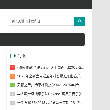
热门歌曲
(独家收藏)华语流行乐天王周杰伦[2000-2025年]所有专辑音乐[无损FLAC/WAV/MP3]合集下载
2025年全新盘点近五年抖音爆红歌曲音乐共1431首，首首令人如痴如醉。
天籁之音，畅享林俊杰[2003-2025年]专辑打包合集 [无损FLAC/WAV/MP3] 下载
华人殿堂级摇滚乐队Beyond 高品质音乐[FLAC+MP3/Kbps]合集
张学友1985-2013高品质音乐专辑合集[FLAC/WAV/MP3]下载