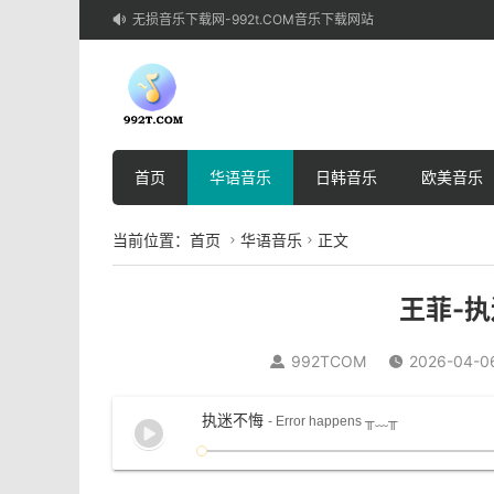
无损音乐下载网-992t.COM音乐下载网站

首页
华语音乐
日韩音乐
欧美音乐
当前位置：
首页
华语音乐
正文


王菲-执
992TCOM
2026-04-0


执迷不悔
- Error happens ╥﹏╥