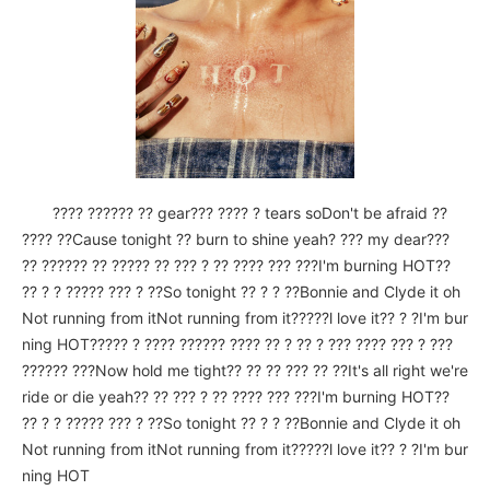
???? ?????? ?? gear??? ???? ? tears soDon't be afraid ??
???? ??Cause tonight ?? burn to shine yeah? ??? my dear???
?? ?????? ?? ????? ?? ??? ? ?? ???? ??? ???I'm burning HOT??
?? ? ? ????? ??? ? ??So tonight ?? ? ? ??Bonnie and Clyde it oh
Not running from itNot running from it?????l love it?? ? ?I'm bur
ning HOT????? ? ???? ?????? ???? ?? ? ?? ? ??? ???? ??? ? ???
?????? ???Now hold me tight?? ?? ?? ??? ?? ??It's all right we're
ride or die yeah?? ?? ??? ? ?? ???? ??? ???I'm burning HOT??
?? ? ? ????? ??? ? ??So tonight ?? ? ? ??Bonnie and Clyde it oh
Not running from itNot running from it?????l love it?? ? ?I'm bur
ning HOT