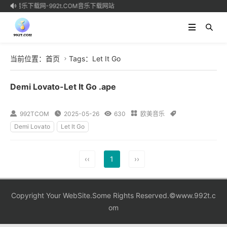
无损音乐下载网-992t.COM音乐下载网站

当前位置：
首页
Tags：Let It Go

Demi Lovato-Let It Go .ape

992TCOM

2025-05-26

630

欧美音乐

Demi Lovato
Let It Go
‹‹
1
››
Copyright Your WebSite.Some Rights Reserved.©www.992t.c
om