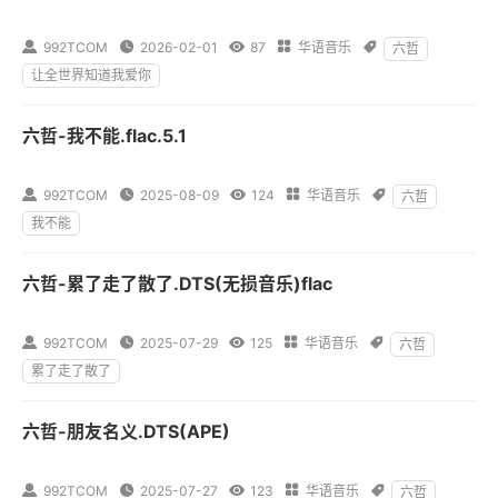

992TCOM

2026-02-01

87

华语音乐

六哲
让全世界知道我爱你
六哲-我不能.flac.5.1

992TCOM

2025-08-09

124

华语音乐

六哲
我不能
六哲-累了走了散了.DTS(无损音乐)flac

992TCOM

2025-07-29

125

华语音乐

六哲
累了走了散了
六哲-朋友名义.DTS(APE)

992TCOM

2025-07-27

123

华语音乐

六哲