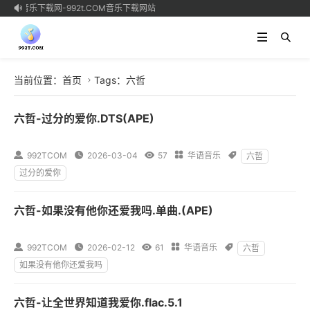
无损音乐下载网-992t.COM音乐下载网站

当前位置：
首页
Tags：六哲

六哲-过分的爱你.DTS(APE)

992TCOM

2026-03-04

57

华语音乐

六哲
过分的爱你
六哲-如果没有他你还爱我吗.单曲.(APE)

992TCOM

2026-02-12

61

华语音乐

六哲
如果没有他你还爱我吗
六哲-让全世界知道我爱你.flac.5.1