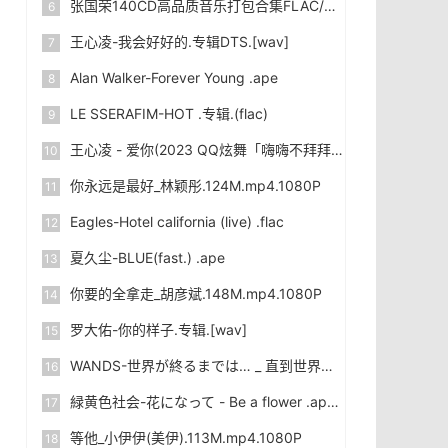
张国荣140CD高品质音乐打包合集FLAC/WAV/MP3]下载
王心凌-我会好好的.专辑DTS.[wav]
Alan Walker-Forever Young .ape
LE SSERAFIM-HOT .专辑.(flac)
王心凌 - 爱你(2023 QQ炫舞「嗨嗨不拜拜」十五周年特别节目现场)MV
你永远是最好_林颖彤.124M.mp4.1080P
Eagles-Hotel california (live) .flac
夏久尘-BLUE(fast.) .ape
你要的全拿走_胡彦斌.148M.mp4.1080P
罗大佑-你的样子.专辑.[wav]
WANDS-世界が終るまでは… _ 直到世界尽头 .flac
緑黄色社会-花になって - Be a flower .ape
等他_小伊伊(美伊).113M.mp4.1080P