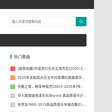
热门歌曲
(独家收藏)华语流行乐天王周杰伦[2000-2025年]所有专辑音乐[无损FLAC/WAV/MP3]合集下载
2025年全新盘点近五年抖音爆红歌曲音乐共1431首，首首令人如痴如醉。
天籁之音，畅享林俊杰[2003-2025年]专辑打包合集 [无损FLAC/WAV/MP3] 下载
华人殿堂级摇滚乐队Beyond 高品质音乐[FLAC+MP3/Kbps]合集
张学友1985-2013高品质音乐专辑合集[FLAC/WAV/MP3]下载