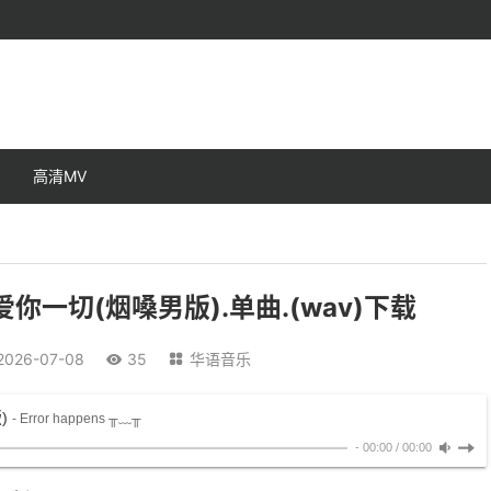
高清MV
悔爱你一切(烟嗓男版).单曲.(wav)下载
2026-07-08
35
华语音乐


)
- Error happens ╥﹏╥
-
00:00
/
00:00