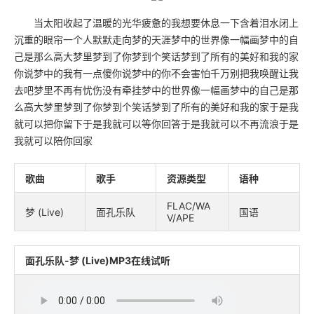
当太阳收起了温暖的光华疲惫的我想要休息一下含着泪水闭上
沉重的眼帘一个人默默走向梦的天涯梦中的世界像一幅画梦中的自
己是那么高大梦里梦到了你梦到个笑话梦到了所有的美好和我的家
你说梦中的我有一点傻你说梦中的你不会害怕千万别把我唤醒让我
去吧梦里不再有忧伤没有牵挂梦中的世界像一幅画梦中的自己是那
么高大梦里梦到了你梦到个笑话梦到了所有的美好和我的家于是我
就可以把你留下于是我就可以等你回答于是我就可以不再流浪于是
我就可以陪你回家
歌曲
歌手
资源类型
语种
FLAC/WA
梦 (Live)
面孔乐队
国语
V/APE
面孔乐队-梦 (Live)MP3在线试听