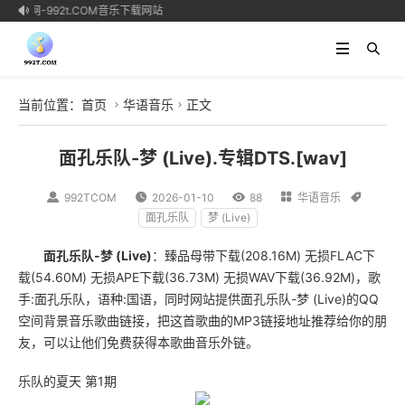
下载网-992t.COM音乐下载网站

当前位置：
首页
华语音乐
正文


面孔乐队-梦 (Live).专辑DTS.[wav]

992TCOM

2026-01-10

88

华语音乐

面孔乐队
梦 (Live)
面孔乐队-梦 (Live)
：臻品母带下载(208.16M) 无损FLAC下
载(54.60M) 无损APE下载(36.73M) 无损WAV下载(36.92M)，歌
手:面孔乐队，语种:国语，同时网站提供面孔乐队-梦 (Live)的QQ
空间背景音乐歌曲链接，把这首歌曲的MP3链接地址推荐给你的朋
友，可以让他们免费获得本歌曲音乐外链。
乐队的夏天 第1期