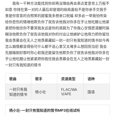
我有一千种方法能找到你却再没理由再去表达爱意世上万般不
如意 你排在第一对的人最后却是错的结局喜帖不是你亲手交我手
里是你官宣的合照笑的甜蜜我多想亲口祝福 却多此一举我怕传染
给你悲伤的情绪他欺负你了就告诉他我对你多在乎让他吃醋让他紧
紧把你抱住你不要哭我永远是你的退路为了你我心甘情愿清醒时装
糊涂他欺负你了就告诉他我对你的付出让他嫉妒让他用力把你留住
我会羡慕会在无人之地羡慕藏起一封一封只有我知道的情书如今再
怎么煽情都显得俗可什么都不说心里又太堵多么想回到当初 我会
先服输刚好那时你心软我还能留住他欺负你了就告诉他我对你多在
乎让他吃醋让他紧紧把你抱住我会羡慕会在无人之地羡慕藏起一封
一封只有我知道的情书
歌曲
歌手
资源类型
语种
一封只有我
FLAC/WA
杨小壮
国语
V/APE
知道的情书
杨小壮-一封只有我知道的情书MP3在线试听