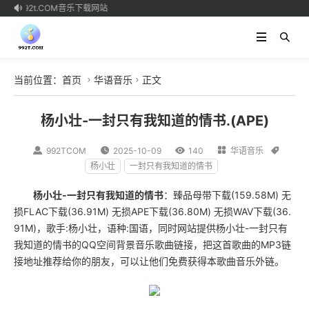
网-992t.COM音乐下载网站

当前位置：
首页
华语音乐
正文


杨小壮-一封只有我知道的情书.(APE)

992TCOM

2025-10-09

140

华语音乐

杨小壮
一封只有我知道的情书
杨小壮-一封只有我知道的情书
：臻品母带下载(159.58M) 无
损FLAC下载(36.91M) 无损APE下载(36.80M) 无损WAV下载(36.
91M)，歌手:杨小壮，语种:国语，同时网站提供杨小壮-一封只有
我知道的情书的QQ空间背景音乐歌曲链接，把这首歌曲的MP3链
接地址推荐给你的朋友，可以让他们免费获得本歌曲音乐外链。