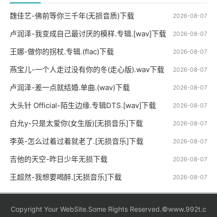
魏佳艺-佛前等你三千年(无损音质)下载
2026-08-07
卢润泽-我变成自己最讨厌的模样.专辑.[wav]下载
2026-08-07
王娜-做你的拐杖.专辑.(flac)下载
2026-08-07
燕宝儿-一个人走过没有你的冬(走心版).wav下载
2026-08-07
卢润泽-差一点就结婚.单曲.(wav)下载
2026-08-07
大头针 Official-陌生边缘.专辑DTS.[wav]下载
2026-08-07
白允y-只是太爱你(女生版)[无损音乐]下载
2026-08-07
李英-怎么过着过着就老了.[无损音乐]下载
2026-08-07
吉他的天空-昨日少年无损下载
2026-08-07
王超然-我想要喝醉.[无损音乐]下载
2026-08-07
Copyright Your WebSite.Some Rights Reserved.©www.992t.c